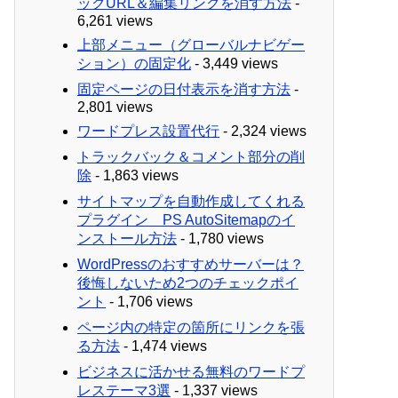
ックURL＆編集リンクを消す方法
-
6,261 views
上部メニュー（グローバルナビゲー
ション）の固定化
- 3,449 views
固定ページの日付表示を消す方法
-
2,801 views
ワードプレス設置代行
- 2,324 views
トラックバック＆コメント部分の削
除
- 1,863 views
サイトマップを自動作成してくれる
プラグイン PS AutoSitemapのイ
ンストール方法
- 1,780 views
WordPressのおすすめサーバーは？
後悔しないため2つのチェックポイ
ント
- 1,706 views
ページ内の特定の箇所にリンクを張
る方法
- 1,474 views
ビジネスに活かせる無料のワードプ
レステーマ3選
- 1,337 views