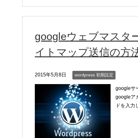
googleウェブマス
イトマップ送信の方
2015年5月8日
wordpress 初期設定
googl
googl
ドを入力